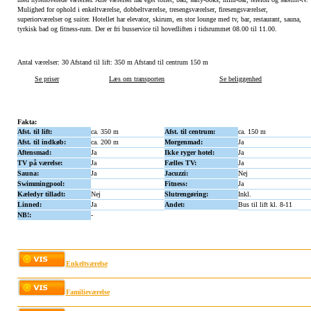
Mulighed for ophold i enkeltværelse, dobbeltværelse, tresengsværelser, firesengsværelser,
superiorværelser og suiter. Hotellet har elevator, skirum, en stor lounge med tv, bar, restaurant, sauna,
tyrkisk bad og fitness-rum. Der er fri busservice til hovedliften i tidsrummet 08.00 til 11.00.
Antal værelser: 30 Afstand til lift: 350 m Afstand til centrum 150 m
Se priser
Læs om transporten
Se beliggenhed
Fakta:
Afst. til lift:
ca. 350 m
Afst. til centrum:
ca. 150 m
Afst. til indkøb:
ca. 200 m
Morgenmad:
Ja
Aftensmad:
Ja
Ikke ryger hotel:
Ja
TV på værelse:
Ja
Fælles TV:
Ja
Sauna:
Ja
Jacuzzi:
Nej
Swimmingpool:
Fitness:
Ja
Kæledyr tilladt:
Nej
Slutrengøring:
Inkl.
Linned:
Ja
Andet:
Bus til lift kl. 8-11
NB!:
-
Enkeltværelse
Familieværelse