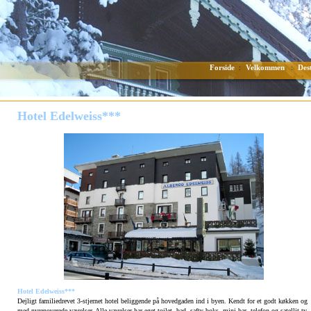
Forside
Velkommen
Des
:
:
Hotel Edelweiss***
Hotel Edelweiss***
Dejligt familiedrevet 3-stjernet hotel beliggende på hovedgaden ind i byen. Kendt for et godt køkken og
med nyrenoverede værelser. Alle værelser har eget toilet, bad, safty-boks, mini-bar, telefon og satellit-tv.