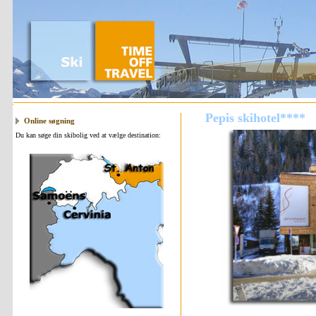
Pepis skihotel****
Online søgning
Du kan søge din skibolig ved at vælge destination: