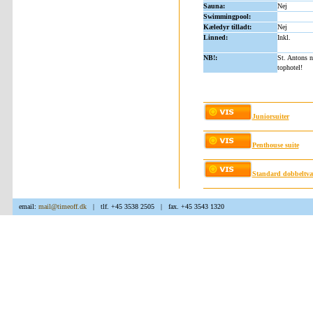
Sauna:
Nej
Swimmingpool:
Kæledyr tilladt:
Nej
Linned:
Inkl.
NB!:
St. Antons n
tophotel!
Juniorsuiter
Penthouse suite
Standard dobbeltvæ
email:
mail@timeoff.dk
| tlf. +45 3538 2505 | fax. +45 3543 1320