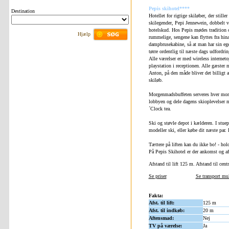
Pepis skihotel****
Destination
Hotellet for rigtige skiløber, der still
skilegender, Pepi Jennewein, dobbelt ve
hotelskud. Hos Pepis mødes tradition o
Hjælp
rummelige, sengene kan flyttes fra hi
dampbrusekabine, så at man har sin egen
tørre ordentlig til næste dags udfordrin
Alle værelser er med wireless internet
playstation i receptionen. Alle gæster
Anton, på den måde bliver det billigt at
skiløb.
Morgenmadsbuffeten serveres hver mo
lobbyen og dele dagens skioplevelser 
´Clock tea.
Ski og støvle depot i kælderen. I stuep
modeller ski, eller købe dit næste par.
Tættere på liften kan du ikke bo! - ho
På Pepis Skihotel er der ankomst og a
Afstand til lift 125 m. Afstand til ce
Se priser
Se transport mu
Fakta:
Afst. til lift:
125 m
Afst. til indkøb:
20 m
Aftensmad:
Nej
TV på værelse:
Ja